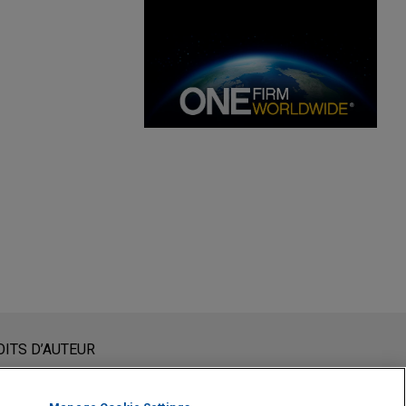
nstituent pas des conseils juridiques. L’envoi et la réception
OITS D’AUTEUR
un membre du Cabinet ne sera traité comme confidentiel ou
 vous confirmez avoir lu et compris la présente notification.