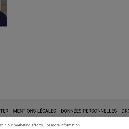
 prendre note de ce qui suit :
ite www.jonesday.com sont destinées à un usage général et ne co
CTER
MENTIONS LÉGALES
DONNÉES PERSONNELLES
DR
de créer une relation avocat-client. Aucun envoi de votre part à 
nné notre accord pour vous représenter. En envoyant cet e-mail,
t in our marketing efforts. For more information