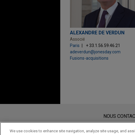
ALEXANDRE DE VERDUN
Associé
Paris
+ 33.1.56.59.46.21
adeverdun@jonesday.com
Fusions-acquisitions
Avant d’envoyer cet e-mail, veuillez
Les informations contenues sur le s
NOUS CONTA
de cet e-mail n’ont pas pour effet 
protégé à moins que nous n’ayons do
We use cookies to enhance site navigation, analyze site usage, and assis