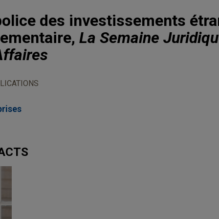
police des investissements étra
lementaire,
La Semaine Juridiq
Affaires
LICATIONS
rises
TACTS