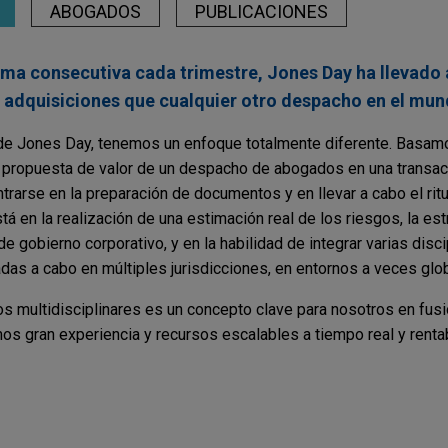
ABOGADOS
PUBLICACIONES
rma consecutiva cada trimestre, Jones Day ha llevado
 adquisiciones que cualquier otro despacho en el mun
e Jones Day, tenemos un enfoque totalmente diferente. Basamo
a propuesta de valor de un despacho de abogados en una transac
trarse en la preparación de documentos y en llevar a cabo el rit
á en la realización de una estimación real de los riesgos, la est
e gobierno corporativo, y en la habilidad de integrar varias disc
adas a cabo en múltiples jurisdicciones, en entornos a veces glo
pos multidisciplinares es un concepto clave para nosotros en fus
os gran experiencia y recursos escalables a tiempo real y renta
sin excepciones. Esto significa que nuestros recursos están or
cio de nuestros clientes, ya sea porque éstos necesiten asesor
stados Unidos o bien porque quieran aprovechar una oportunidad