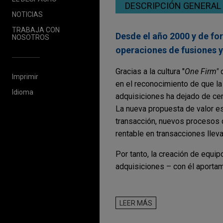
DESCRIPCIÓN GENERAL
NOTICIAS
TRABAJA CON
Desde el año 2000 y de fo
NOSOTROS
operaciones de fusiones y
Gracias a la cultura "
One Firm"
d
Imprimir
en el reconocimiento de que l
Idioma
adquisiciones ha dejado de cen
La nueva propuesta de valor est
transacción, nuevos procesos d
rentable en transacciones llev
Por tanto, la creación de equi
adquisiciones – con él aportam
Trabajamos como firma global 
exclusivamente para el benefi
LEER MÁS
resolver un problema en los E