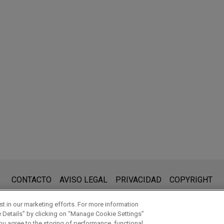
ESTACADO
SEPTEMBER 2024
COMENTARIO
 en el Sector
Proyecto de Reforma Constituci
de México 2024: Cambios
cuenta:
Propuestos para Inversionistas
nesday.com es para uso general y no constituye asesoramiento le
CONTACTO
AVISO LEGAL
PRIVACIDAD
COPYRIGHT
Extranjeros en el Sector Eléctric
o-cliente. La información que envíe a cualquier persona de nuest
 en su representación. Si envía este correo electrónico, confir
t in our marketing efforts. For more information
e Details” by clicking on “Manage Cookie Settings”
ou agree to the storing of performance, functional