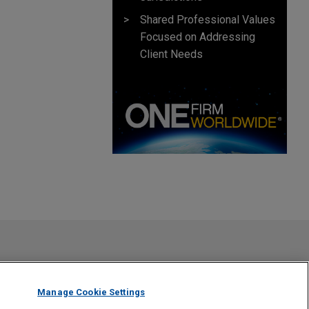
Shared Professional Values
Focused on Addressing
Client Needs
AUGUST 2023
ALERTA
onal
Gobierno de México crea una
ventanilla para inversionistas y un
registro de proyectos de inversión
gal. El envío y recepción de este correo electrónico no
o
ra Firma no tendrá carácter confidencial o privilegiado excepto
ma que ha leído y comprendido este aviso.
Manage Cookie Settings