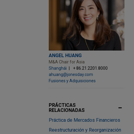
a Private Limited,
 en la oferta de
es Limited. Las
as GDRs que
o Stock Exchange.
ificado en sexta y
nio. Hindalco
ANGEL HUANG
También está entre
M&A Chair for Asia
Shanghái
+ 86.21.2201.8000
ahuang@jonesday.com
Fusiones y Adquisiciones
 dólares, de las
 de tequila
para beber y los
PRÁCTICAS
sta venta, Jones
RELACIONADAS
l y financiación en
Práctica de Mercados Financieros
Reestructuración y Reorganización