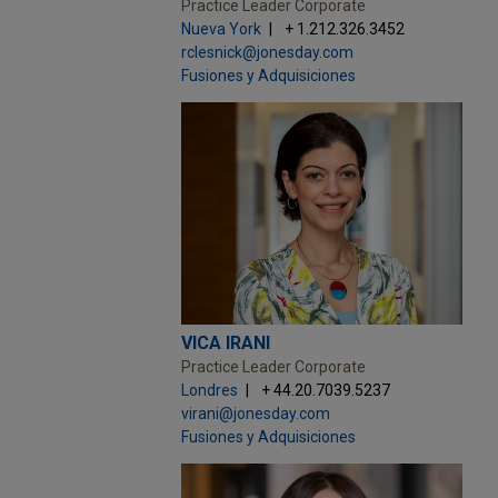
a habilidad y
Practice Leader Corporate
ación.
Nueva York
+ 1.212.326.3452
rclesnick@jonesday.com
Fusiones y Adquisiciones
so iniciado por
ad total
a principalmente a
tual contra
s interpuestas por
otras empresas
VICA IRANI
0264 (E.D. Tex. 19
Practice Leader Corporate
Londres
+ 44.20.7039.5237
virani@jonesday.com
ccionistas de
Fusiones y Adquisiciones
e Hindalco