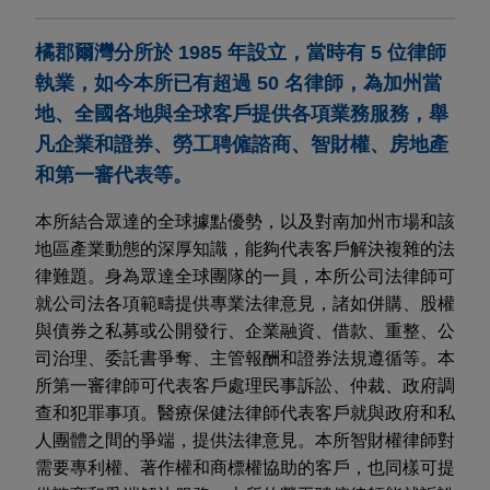
橘郡爾灣分所於 1985 年設立，當時有 5 位律師
執業，如今本所已有超過 50 名律師，為加州當
地、全國各地與全球客戶提供各項業務服務，舉
凡企業和證券、勞工聘僱諮商、智財權、房地產
和第一審代表等。
本所結合眾達的全球據點優勢，以及對南加州市場和該
地區產業動態的深厚知識，能夠代表客戶解決複雜的法
律難題。身為眾達全球團隊的一員，本所公司法律師可
就公司法各項範疇提供專業法律意見，諸如併購、股權
與債券之私募或公開發行、企業融資、借款、重整、公
司治理、委託書爭奪、主管報酬和證券法規遵循等。本
所第一審律師可代表客戶處理民事訴訟、仲裁、政府調
查和犯罪事項。醫療保健法律師代表客戶就與政府和私
人團體之間的爭端，提供法律意見。本所智財權律師對
需要專利權、著作權和商標權協助的客戶，也同樣可提