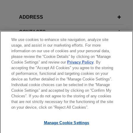
ADDRESS
CONTACTS
We use cookies to enhance site navigation, analyze site
usage, and assist in our marketing efforts. For more
LOCAL TIME
information on our use of cookies and your personal data,
please review the “Cookie Details” by clicking on “Manage
Cookie Settings” and review our
Privacy Policy
. By
團隊
accepting the "Accept All Cookies" you agree to the storing
of performance, functional and targeting cookies on your
CONTACTS
device as further detailed in the “Manage Cookie Settings”.
Individual cookie choices can be selected in the “Manage
Cookie Settings” and accepted by clicking on “Confirm My
Choices”. If you do not agree to the storing of any cookies
*Before sending, please note:
that are not strictly necessary for the functioning of the site
*Information on
www.jonesday.com
is for general use and is not
律師廣告聲明
聯繫我們
免責聲明
私隱政策
版權
on your device, click on “Reject All Cookies”.
legal advice. The mailing of this email is not intended to create,
and receipt of it does not constitute, an attorney-client
Manage Cookie Settings
relationship. Anything that you send to anyone at our Firm will