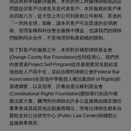
供諮商和爭端解決服務。本所的勞工聘僱律師能就訴訟
問題提供客戶法律意見並代表客戶。本所服務的客戶來
自四面八方，從大型上市公司到新創公司都有。眾達的
「一所跨全球」策略，讓本所客戶可自眾達的全球網
絡、管理架構和科技整合服務中獲益，也讓我們的律師
們能夠同步合作，不受地理與執業範疇的限制。
除了對客戶的服務之外，本所對於橘郡律師基金會
(Orange County Bar Foundation)也同樣用心。我們所
內會透過Project Self Program提供暑期實習名額給當
地低收入戶高中生，並結合聯邦律師公會(Federal Bar
Association)在當地中學教授人權法案(Bill of Rights)的
基礎綱要，以及指導、評審由憲法權利基金會
(Constitutional Rights Foundation)贊助舉行的高中模
擬法庭大賽。爾灣所的律師在許多公益服務組織皆擔任
董事會成員或其他志願服務職位，而每位律師也都各自
贊助支持公法研究中心 (Public Law Center)和橘郡公
益服務事務所。