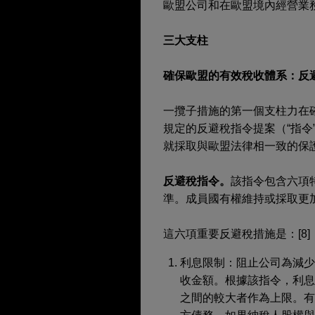
歐盟公司和在歐盟境內經營業
三大支柱
確保歐盟的有效稅收體系：反
一攬子措施的第一個支柱力在
規定的反避稅指令提案（“指令”
就採取與歐盟法律相一致的保
反避稅指令。
該指令包含六項
準。成員國有權維持或採取更
這六項重要反避稅措施是：[8]
利息限制：阻止公司為減
收金額。根據該指令，利息
之間的較大者作為上限。