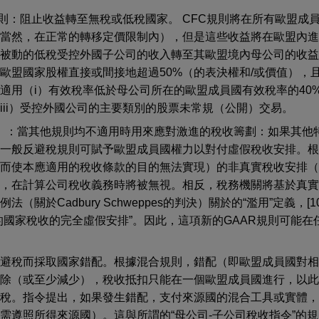
）規則：阻止收益轉至無稅或低稅國家。 CFC規則將在所有歐盟成
當然，在正常的轉移定價限制內），但是這些收益將在歐盟內進
將被動的低稅受控外國子公司的收入轉至其歐盟境內母公司的收益
歐盟國家股權直接或間接地超過50%（的表決權和/或價值），
適用（i）有效稅率低於母公司所在的歐盟成員國有效稅率的40%
iii）受控外國公司的主要類別的股票未常規（公開）交易。
R”）：當其他規則均不適用時用來應對激進的稅收籌劃：如果其他
，一般反避稅規則可賦予歐盟成員國權力以對付虛假稅收安排。根
從而使本應適用的稅收條款的目的無法實現）的非真實稅收安排（
排，在計算公司稅收義務時將被無視。相反，稅務機關將基於真實
關於Cadbury Schweppes的判決）關於的“濫用”定義，[1
的國家稅收的完全虛假安排”。因此，這項新的GAAR規則可能在
為避稅而採取國家錯配。根據混合規則，錯配（即歐盟成員國對相
消除（或至少減少），稅收抵扣只能在一個歐盟成員國進行，以此
徵稅。指令提出，如果發生錯配，支付來源國的混合工具或實體，
遵照所得來源國）。這與所謂的“母公司-子公司稅收指令”的規定相