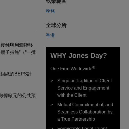
執業範圍
稅務
全球分所
香港
基侵蝕與利潤轉移
一攬子措施”（“一攬
WHY Jones Day?
®
One Firm Worldwide
組織的BEPS計
Singular Tradition of Client
Service and Engagement
with the Client
了數億歐元的公共預
Mutual Commitment of, and
Seamless Collaboration by,
a True Partnership
Formidable Legal Talent