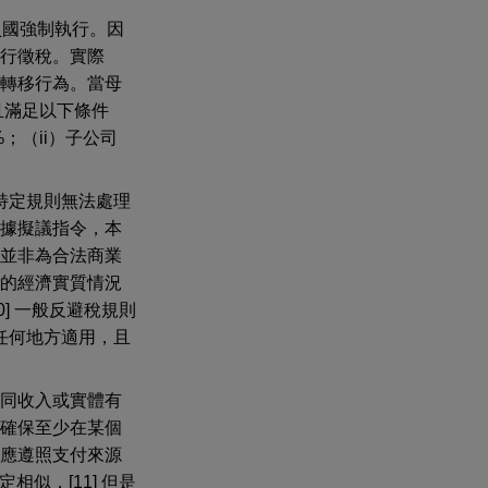
員國強制執行。因
行徵稅。實際
轉移行為。當母
且滿足以下條件
；（ii）子公司
特定規則無法處理
據擬議指令，本
並非為合法商業
的經濟實質情況
0] 一般反避稅規則
任何地方適用，且
同收入或實體有
確保至少在某個
應遵照支付來源
似，[11] 但是