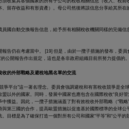
必須收集其各個國家的所有子公司的稅收相關信息（收入、稅前
本、留存收益和有形資產）。母公司然後將該信息分享給其所在
成員國自動交換報告信息，給予所有相關稅收機關同樣的完備信
告仍在考慮當中。 [19] 但是，由於一攬子措施的發布，委員會
家的公開報告作出規定，這也是各非政府組織目前所努力提倡的。 [
稅收的外部戰略及避稅地黑名單的交流
的競爭平台”這一著名理念。委員會強調避稅和有害稅收競爭是全
歐盟以外的國家。同時，發展中國家也應包含在國際稅收“良好管
中獲益。因此，一攬子措施涵蓋了對有效稅收外部戰略（“戰略”）[
時與第三國的合作，提高歐盟措施以促進基於國際標準的全球公
目標是為了確保打造一個對所有公司和國家“平等”和“公平的競爭平