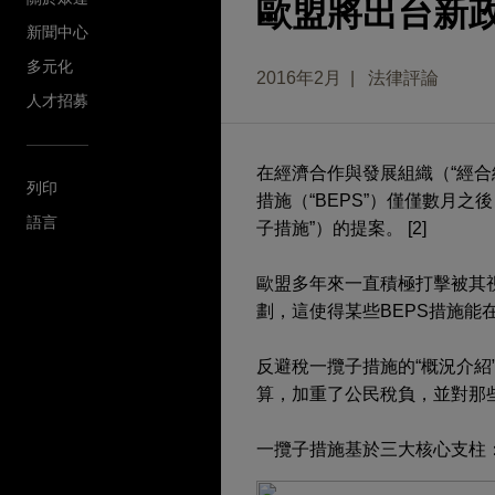
歐盟將出台新
新聞中心
多元化
2016年2月
法律評論
人才招募
在經濟合作與發展組織（“經
列印
措施（“BEPS”）僅僅數月之
語言
子措施”）的提案。 [2]
歐盟多年來一直積極打擊被其視
劃，這使得某些BEPS措施能在
反避稅一攬子措施的“概況介紹
算，加重了公民稅負，並對那
一攬子措施基於三大核心支柱：[