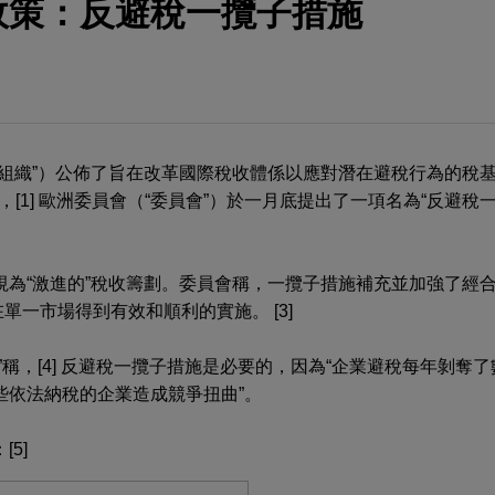
政策：反避稅一攬子措施
合組織”）公佈了旨在改革國際稅收體係以應對潛在避稅行為的稅
後，[1] 歐洲委員會（“委員會”）於一月底提出了一項名為“反避稅
為“激進的”稅收籌劃。委員會稱，一攬子措施補充並加強了經合
單一市場得到有效和順利的實施。 [3]
”稱，[4] 反避稅一攬子措施是必要的，因為“企業避稅每年剝奪
些依法納稅的企業造成競爭扭曲”。
5]