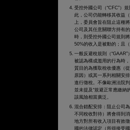
受控外國公司（“CFC”
此，公司仍能轉移其收益（
上，委員會旨在阻止這種
公司及其任意關聯方持有的
時，則受控外國公司規則將
50%的收入是被動的；且（
一般反避稅規則（“GAA
被認為構成濫用的行為時
質目的為獲取稅收優惠（
原因）或其一系列相關安
進行徵稅。不像歐洲法院判例法（
並未提及“規避正常應繳納
該風險相當廣泛。
混合錯配安排：阻止公司
不同稅收對待）將會得到
地方對所有收入項目有效
國的法律認定（所得接受國需