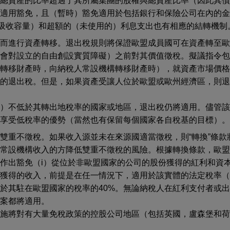
與總資產的比率超過了其所屬集團的股權與總資產比率（因此其債
適用豁免，且（暫時）豁免適用於包括銀行和保險公司在內的金融組
用的吸收容量）和超額的（未使用的）利息支出也有相應的結轉機制
稅而進行資產轉移。退出稅規則將保證歐盟成員國可在資產轉至歐
將會對設立的自由創設實質障礙）之前對其價值徵稅。擬議指令包
構轉移財產時，向納稅人常設機構轉移財產時），就資產市場價格
收的退出稅。但是，如果資產受讓人位於歐盟或歐州經濟區，則退
上）不低於其轉出地稅率的國家或地區，退出稅仍將適用。儘管該
享受低稅率的優勢（當然也有保留每個國家各自稅基的目標）。
雙重不徵稅。如果收入源並未在來源國適當徵稅，則“轉換”條款
和常設機構收入的方降低雙重不徵稅的風險。根據轉換條款，歐盟
作出豁免（i）從位於非歐盟國家的公司的股份獲得的紅利和資本
構獲得的收入，前提是在任一情況下，適用於該實體的法定稅率（
於其駐在歐盟國家的稅率的40%。無論納稅人在紅利支付者或
案都將適用。
實施將對有大量免稅政策的控股公司地區（包括英國，盧森堡和荷