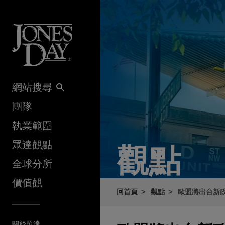
Skip to content
網站搜尋
團隊
執業範圍
眾達觀點
觀點
全球分所
價值觀
回首頁
觀點
歐盟將出台新
關於眾達