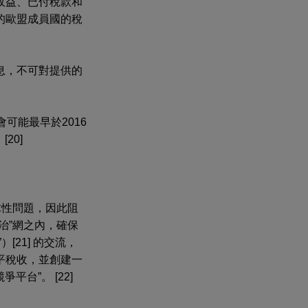
收益、已付稅款和
的歐盟成員國的稅
息，不可對提供的
可能最早於2016
20]
球性問題，因此阻
治”網之內，確保
21] 的交流，
平稅收，並創建一
台”。 [22]