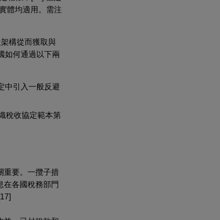
合實體均適用。需注
設架構從而獲取與
員國如何通過以下兩
定中引入一般反避
組織稅收協定範本第
關重要。一攬子措
息在各國稅務部門
7]