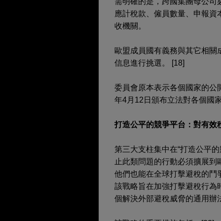
需明確的是，跨國集團母公司
應計稅款、僱員數量、申報資
收機關。
歐盟成員國有義務與其它相關
信息進行挑選。 [18]
委員會原本表示各個國家的公開報
年4月12日頒布立法對各個國
打造公平的競爭平台：對有效
第三大支柱集中在“打造公平
止此類問題的行動必須擴展到
他們也能在全球打擊避稅的鬥爭
該戰略旨在加強打擊避稅行為
個解決外部避稅威脅的通用辦法。