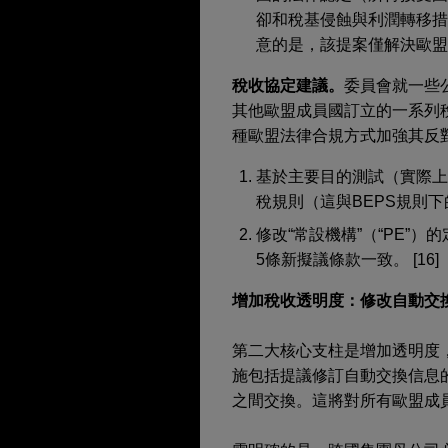
卻和稅基侵蝕與利潤轉移措施
意的是，該提案僅解決歐盟
稅收協定建議。
委員會就一些
其他歐盟成員國訂立的一系列稅
種歐盟法律合規方式加強其反對
基於主要目的測試（實際上
稅規則（這與BEPS規則下的
修改“常設機構”（“PE”
5條新擬議條款一致。 [16]
增加稅收透明度：修改自動交
第二大核心支柱是增加透明度
施包括提議修訂自動交換信息
之間交換。這將對所有歐盟成員