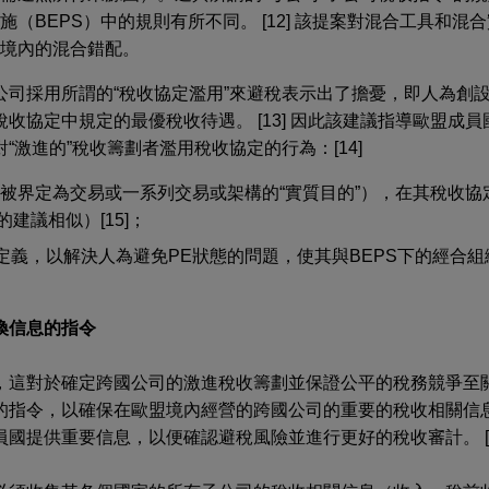
（BEPS）中的規則有所不同。 [12] 該提案對混合工具和混
境內的混合錯配。
公司採用所謂的“稅收協定濫用”來避稅表示出了擔憂，即人為創
收協定中規定的最優稅收待遇。 [13] 因此該建議指導歐盟成
“激進的”稅收籌劃者濫用稅收協定的行為：[14]
被界定為交易或一系列交易或架構的“實質目的”），在其稅收協
建議相似）[15]；
）的定義，以解決人為避免PE狀態的問題，使其與BEPS下的經合
換信息的指令
，這對於確定跨國公司的激進稅收籌劃並保證公平的稅務競爭至
的指令，以確保在歐盟境內經營的跨國公司的重要的稅收相關信
國提供重要信息，以便確認避稅風險並進行更好的稅收審計。 [1