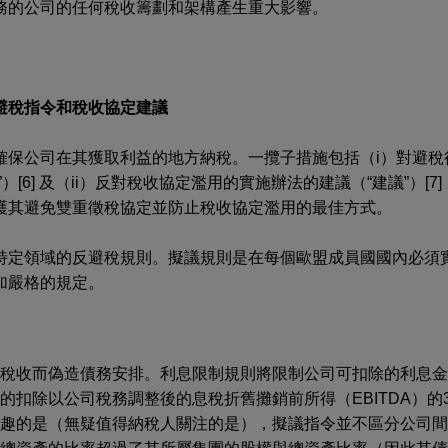
務的公司的任何稅收籌劃和架構產生重大影響。
避稅指令和稅收協定建議
確保公司在其獲取利益的地方納稅。一攬子措施包括（i）對避稅
）[6] 及（ii）反對稅收協定濫用的實施辦法的建議（“建議”）[
護其避免雙重徵稅協定並防止稅收協定濫用的最佳方式。
特定領域的反避稅規則。擬議規則是在每個歐盟成員國國內必須
加嚴格的規定。
少稅收而偽造債務安排。利息限制規則將限制公司可扣除的利息金
的扣除以公司稅務調整後的息稅折舊攤銷前所得（EBITDA）的
有趣的是（無疑值得納稅人關注的是），擬議指令並不區分公司間