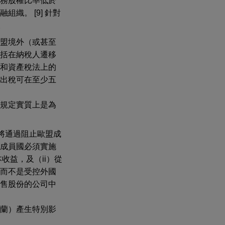
務股權比率低於
織。 [9] 針對
。
盟境外（或甚至
括在納稅人遷移
和資產稅法上的
出稅可在至少五
規定實質上是為
將通過阻止歐盟成
成員國必須實施
收益，及（ii）從
而不是受控外國
出售股份的公司中
蘭）產生特別影