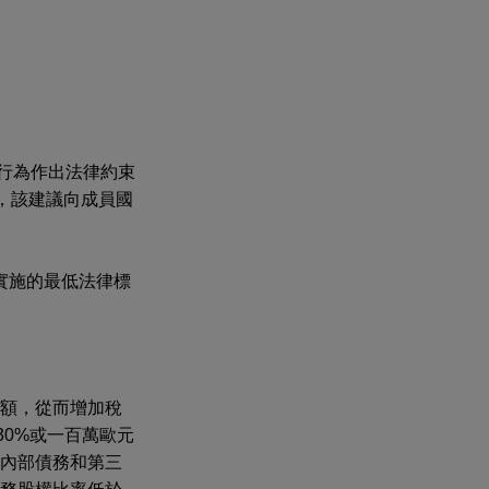
行為作出法律約束
7]，該建議向成員國
實施的最低法律標
額，從而增加稅
30%或一百萬歐元
內部債務和第三