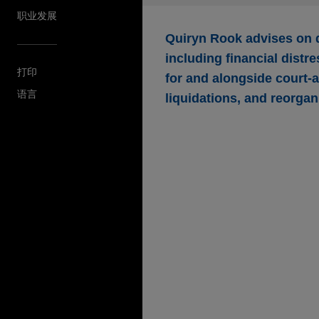
职业发展
Quiryn Rook advises on d
including financial distr
打印
for and alongside court-
语言
liquidations, and reorgan