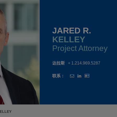
JARED R.
KELLEY
Project Attorney
达拉斯
+ 1.214.969.5287
联系：
KELLEY