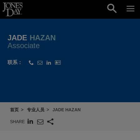
Skip to content
JADE
HAZAN
Associate
联系：
首页
专业人员
JADE HAZAN
SHARE