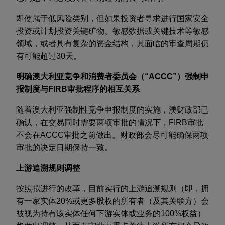
即使属于低风险类别，但如果投资者寻求进行国家安全
投资或计划投资关键矿物、敏感数据或关键技术等敏感
领域，或者具有复杂的资金结构，其面临的审查周期仍
有可能超过
30
天。
明确澳大利亚竞争和消费者委员会（“
ACCC
”）强制申
报制度与
FIRB
审批程序的相互关系
随着澳大利亚强制性竞争申报制度的实施，澳财政部已
确认，在交易同时需要两项审批的情况下，
FIRB
审批
不会在
ACCC
审批之前做出。财政部会尽可能确保两项
审批的决定日期保持一致。
上游追溯规则调整
按照拟进行的改革，目前实行的上游追溯规则（即，拥
有一家实体
20%
或更多股权的所有者（及其关联方）会
被视为持有该实体任何下游实体或业务的
100%
权益）