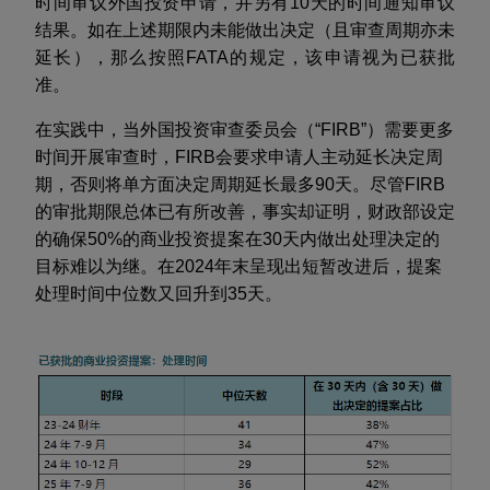
时间审议外国投资申请，并另有
10
天的时间通知审议
结果。如在上述期限内未能做出决定（且审查周期亦未
延长），那么按照
FATA
的规定，该申请视为已获批
准。
在实践中，当外国投资审查委员会（“
FIRB
”）需要更多
时间开展审查时，
FIRB
会要求申请人主动延长决定周
期，否则将单方面决定周期延长最多
90
天。尽管
FIRB
的审批期限总体已有所改善，事实却证明，财政部设定
的确保
50%
的商业投资提案在
30
天内做出处理决定的
目标难以为继。在
2024
年末呈现出短暂改进后，提案
处理时间中位数又回升到
35
天。