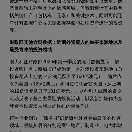
会进一步严格针对敏感领域投资的强制性审批要求。虽
然目前尚未列明具体的敏感领域，但我们预计其中将包
括关键矿产（包括稀土元素）和关键技术，同时可能还
有针对数据中心等关键数据存储和处理资产进行的投资
等。
财政部其他近期数据：近期外资流入的重要来源地以及
最受青睐的投资领域
澳大利亚财政部
2026
年第一季度的统计数据显示，按
投资额排名，新加坡已成为第一大对澳投资来源地（总
投资额从上期的
14
亿澳元跃升至
160
亿澳元），随后依
次为美国（
125
亿澳元）和阿拉伯联合酋长国（从上期
的
19
亿澳元跃升至
101
亿澳元）。这些引人瞩目的资金
流动反映了基金主导型的投资活动，以及新加坡作为全
球资本投资澳大利亚的枢纽的重要作用。
按照行业划分，“服务业”仍是吸引外资金额最多的投资
领域，紧接其后的分别是商业地产、制造业、电力和燃