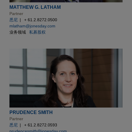
MATTHEW G. LATHAM
Partner
悉尼
+ 61.2.8272.0500
mlatham@jonesday.com
业务领域
私募股权
PRUDENCE SMITH
Partner
悉尼
+ 61.2.8272.0593
prudencesmith@jonesday.com