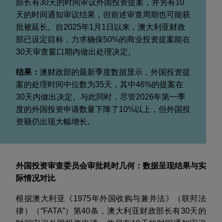
部长有
30
天的时间审议外国投资提案，并另有
10
天的时间通知审议结果，但前述审查周期也可能获
批被延长。自
2025
年
1
月
1
日以来，澳大利亚财政
部已设定目标，力求确保
50%
的商业投资提案能在
30
天审查窗口期内做出处理决定。
结果：
澳财政部的最新季度数据显示，外国投资提
案的处理时间中位数为
35
天，其中
46%
的提案在
30
天内做出决定。与此同时，尽管
2026
年第一季
度的外国投资申请数量下降了
10%
以上，但外国投
资额仍出现大幅增长。
外国投资审查委员会审批耗时几何：数据呈现结果与实
际情况对比
根据澳大利亚《
1975
年外国收购与兼并法》（联邦法
律）（“
FATA
”）第
40
条，澳大利亚财政部长有
30
天的