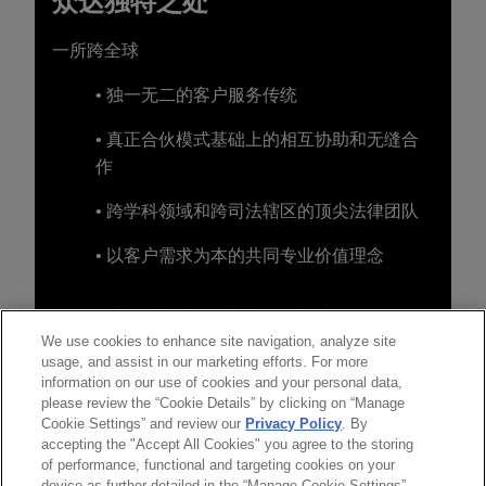
众达独特之处
一所跨全球
• 独一无二的客户服务传统
• 真正合伙模式基础上的相互协助和无缝合
作
• 跨学科领域和跨司法辖区的顶尖法律团队
• 以客户需求为本的共同专业价值理念
We use cookies to enhance site navigation, analyze site
usage, and assist in our marketing efforts. For more
information on our use of cookies and your personal data,
please review the “Cookie Details” by clicking on “Manage
Cookie Settings” and review our
Privacy Policy
. By
accepting the "Accept All Cookies" you agree to the storing
of performance, functional and targeting cookies on your
device as further detailed in the “Manage Cookie Settings”.