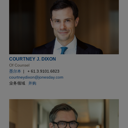
COURTNEY J. DIXON
Of Counsel
墨尔本
+ 61.3.9101.6823
courtneydixon@jonesday.com
业务领域
并购