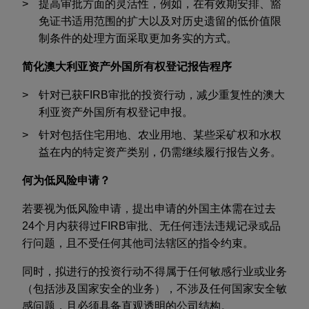
提高审批方面的灵活性，例如，在有效期安排、豁
免证书适用范围的扩大以及对历史遗留的低价值限
制条件的处理方面采取更加务实的方式。
简化澳大利亚资产外国所有权登记报告程序
针对已获
FIRB
审批的投资行动，减少重复性的澳大
利亚资产外国所有权登记申报。
针对包括住宅用地、农业用地、某些采矿权和水权
益在内的特定资产类别，仍需继续履行报告义务。
何为低风险申请？
若要视为低风险申请，提出申请的外国主体需在过去
24
个月内获得过
FIRB
审批、无任何违法违规记录或品
行问题，且不受任何其他司法辖区的指令约束。
同时，拟进行的投资行动不得属于任何敏感行业或业务
（包括涉及国家安全的业务），不涉及任何国家安全敏
感问题，且必须具备直观透明的公司结构。