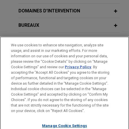
American Industrial Partners enters
DOMAINES D’INTERVENTION
into exclusive agreement for Alba to
acquire Aluminium Dunkerque
BUREAUX
Jones Day is advising American Industrial
FORMATION
Partners (AIP) in the sale of Aluminium Dunkerque
We use cookies to enhance site navigation, analyze site
Industries France (ADIF), the owner of Europe’s
usage, and assist in our marketing efforts. For more
BARREAUX ET JURIDICTIONS
largest primary aluminium smelter, to Aluminium
information on our use of cookies and your personal data,
Bahrain (Alba).
please review the “Cookie Details” by clicking on “Manage
Cookie Settings” and review our
Privacy Policy
. By
LANGUES PARLÉES
accepting the "Accept All Cookies" you agree to the storing
GE Vernova acquires Alteia
of performance, functional and targeting cookies on your
device as further detailed in the “Manage Cookie Settings”.
Jones Day advised GE Vernova Inc. in the
Individual cookie choices can be selected in the “Manage
acquisition of Alteia, a French company
Cookie Settings” and accepted by clicking on “Confirm My
Avant d’envoyer cet e-mail, veuillez prendre note de ce qui suit :
specializing in visual intelligence solutions that
Choices”. If you do not agree to the storing of any cookies
Les informations contenues sur le site www.jonesday.com sont
that are not strictly necessary for the functioning of the site
NOUS CONTACTER
MENTIONS LÉGALES
enable companies to capture, manage and analyze
DONNÉES PERSONNELLES
DROITS D’AUTEUR
on your device, click on “Reject All Cookies”.
destinées à un usage général et ne constituent pas des
their visual data.
conseils juridiques. L’envoi et la réception de cet e-mail n’ont
Manage Cookie Settings
pas pour effet de créer une relation avocat-client. Aucun envoi