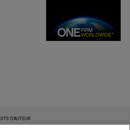
nstituent pas des conseils juridiques. L’envoi et la réception
OITS D’AUTEUR
un membre du Cabinet ne sera traité comme confidentiel ou