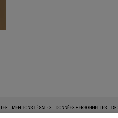
 prendre note de ce qui suit :
ite www.jonesday.com sont destinées à un usage général et ne co
CTER
MENTIONS LÉGALES
DONNÉES PERSONNELLES
DR
de créer une relation avocat-client. Aucun envoi de votre part à 