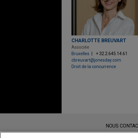
CHARLOTTE BREUVART
Associée
Bruxelles
+ 32.2.645.14.61
cbreuvart@jonesday.com
Droit de la concurrence
Avant d’envoyer cet e-mail, veuillez
Les informations contenues sur le s
NOUS CONTA
de cet e-mail n’ont pas pour effet 