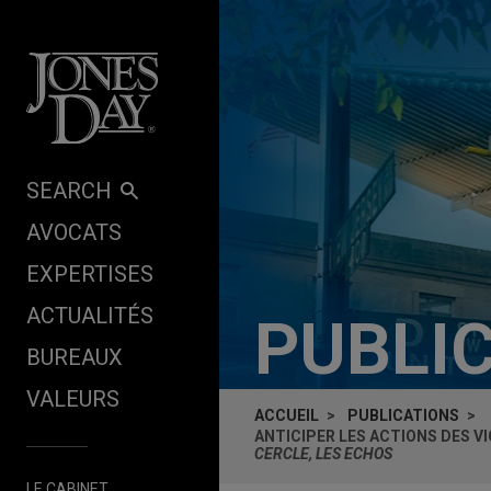
Skip to content
SEARCH
AVOCATS
EXPERTISES
ACTUALITÉS
PUBLI
BUREAUX
VALEURS
ACCUEIL
PUBLICATIONS
ANTICIPER LES ACTIONS DES V
CERCLE, LES ECHOS
LE CABINET