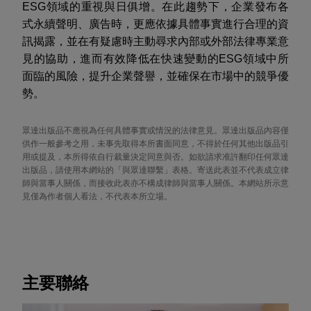
ESG
領域的重視與日俱增。在此趨勢下，企業發布各
式永續聲明、廣告時，更應依據具體事實進行合理的資
訊揭露，並在有疑慮時主動尋求內部或外部法律專業意
見的協助，進而有效降低在快速變動的
ESG
領域中所
面臨的風險，提升企業聲譽，並確保在市場中的競爭優
勢。
眾達出版品不應視為任何具體事實或情況的法律意見。眾達出版品內容僅
供作一般參考之用，未事先取得本所書面同意，不得於任何其他出版品引
用或提及，本所得依自行裁量決定同意與否。如欲請求准許翻印任何眾達
出版品，請使用本網站的「與眾達聯繫」表格。寄送此表並不代表成立律
師與當事人關係，而接收此表亦不構成律師與當事人關係。本網站所示意
見僅為作者個人看法，不代表本所立場。
主要聯絡