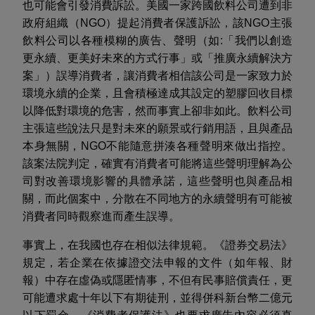
也可能會引發消費訴訟
。美國一家跨國飲料公司遭到非
政府組織（
NGO
）提起消費者保護訴訟，該
NGO
主張
飲料公司以各種模糊的廣告、聲明（如
:
「我們以創造
更永續、更美好未來的方式行事」或「推廣永續解決方
案」）誤導消費者，讓消費者相信該公司是一家致力於
環境永續的企業，且會積極達成其設定的塑膠回收目標
以降低對環境的危害，
然而
事實上卻非如此。飲料公司
主張
這些說法只是對未來的願景或行銷用語，且與產品
本身無關，
NGO
不能隨意拼湊各種聲明來做出指控。
該案法院判定，確實有消費者可能將這些聲明理解為公
司對改善環境影響的具體承諾，這些聲明也與產品相
關，而此個案中，分散在不同地方的永續聲明有可能被
消費者同時觀察進而產生誤導。
事實上，在我國也存在相似法律規範。《證券交易法》
規定，若企業在依據證交法申報的文件（如年報、財
報）中存在虛偽或隱匿情事，不但有民事賠償責任，更
可能遭求處十年以下有期徒刑，並得併科新台幣二億元