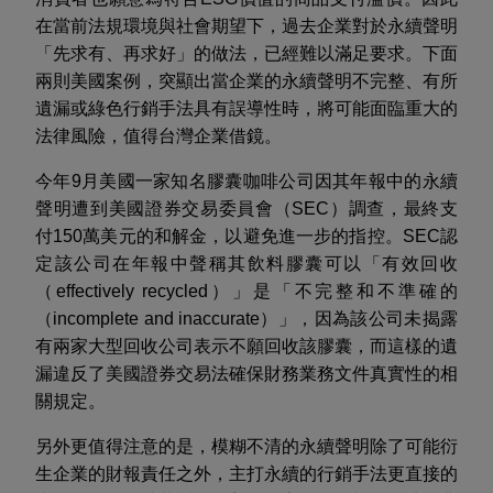
在當前法規環境與社會期望下，過去
企業對於永續聲明
「先求有、再求好」的做法
，
已
經
難以滿足要求。下面
兩則美國案例，突顯出當企業的永續聲明不完整、有所
遺漏或
綠色行銷手法
具有誤導性時，將可能面臨重大的
法律風險
，值得台灣企業借鏡
。
今年
9
月美國一家知名膠囊咖啡公司因其年報中的永續
聲明
遭到
美國證券交易委員會（
SEC
）
調查，最終
支
付
150
萬美元的和解金，以避免進一步的指控。
SEC
認
定該公司在年報中聲稱其飲料膠囊可以「有效回收
（
effectively recycled
）」是「不完整和不準確的
（
incomplete and inaccurate
）」，因為該公司未揭露
有兩家大型回收公司表示不願回收該膠囊，而這樣的遺
漏違反了美國證券交易法確保財務業務文件真實性的相
關規定。
另外更
值得注意的是，模糊不清的永續聲明
除了可能衍
生企業的財報責任之外，主打永續的行銷手法
更
直接的