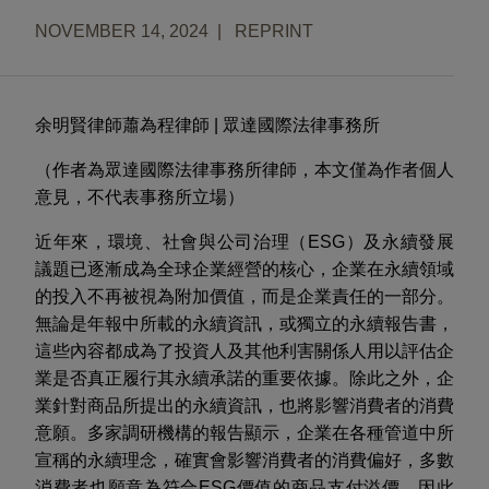
NOVEMBER 14, 2024
REPRINT
余明賢律師
蕭為程律師
|
眾達國際法律事務所
（作者為眾達國際法律事務所律師，本文僅為作者個人
意見，不代表事務所立場）
近
年
來，環境、社會與公司治理（
ESG
）及永續發展
議題已逐漸成為全球企業經營的核心，企業在永續領域
的投入不再被視為附加價值，而是企業責任的一部分。
無論是年報中所載的永續資訊，或獨立的永續報告書，
這些內容都成為了投資人及其他利害關係人用以評估企
業是否真正履行其永續承諾的重要依據。
除此之外，企
業針對商品所提出的永續資訊，也將影響消費者的消費
意願。
多家調研機構的報告顯示，企業在各種管道中所
宣稱的永續理念，確實會影響消費者的消費偏好，多數
消費者也願意為符合
ESG
價值的
商品
支付溢價。因
此