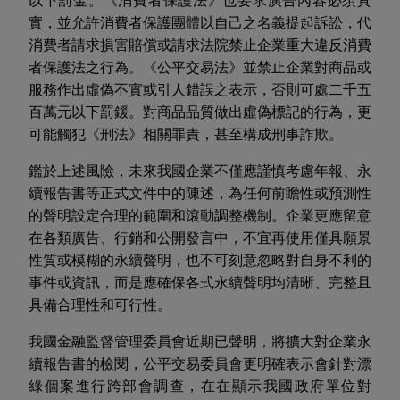
以下罰金。《消費者保護法》也要求廣告內容必須真
實，並允許消費者保護團體以自己之名義提起訴訟，代
消費者請求損害賠償或請求法院禁止企業重大違反消費
者保護法之行為。《公平交易法》並禁止企業對商品或
服務作出虛偽不實或引人錯誤之表示，否則可處二千五
百萬元以下罰鍰。對商品品質做出虛偽標記的行為，更
可能觸犯《刑法》相關罪責，甚至構成刑事詐欺。
鑑於上述風險，未來我國企業不僅應謹慎考慮年報、永
續報告書等正式文件中的陳述，為任何前瞻性或預測性
的聲明設定合理的範圍和
滾動
調整機制。企業更應留意
在各類廣告
、行銷
和公開發言中，不宜再使用僅具願景
性質或模糊的永續聲明，也不可刻意忽略對自身不利的
事件或資訊，而是應確保各式永續聲明均清晰、完整且
具備合理性和可行性。
我國金融監督管理委員會近期已聲明，將擴大對企業永
續報告書的檢閱，公平交易委員會更明確表示會針對漂
綠個案進行跨部會調查，在在顯示我國政府單位對