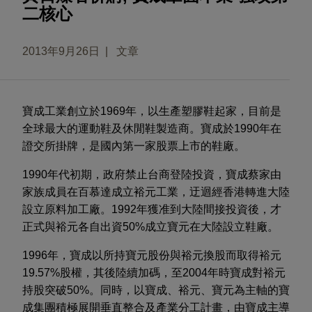
二核心
2013年9月26日
文章
寶成工業創立於1969年，以生產塑膠鞋起家，目前是
全球最大的運動鞋及休閒鞋製造商。寶成於1990年在
證交所掛牌，是國內第一家股票上市的鞋廠。
1990年代初期，政府禁止台商登陸投資，寶成蔡家由
家族成員在百慕達成立裕元工業，迂迴經香港轉進大陸
設立原料加工廠。1992年獲准到大陸間接投資後，才
正式與裕元各自出資50%成立寶元在大陸設立鞋廠。
1996年，寶成以所持寶元股份與裕元換股而取得裕元
19.57%股權，其後陸續加碼，至2004年時寶成對裕元
持股突破50%。同時，以寶成、裕元、寶元為主軸的寶
成集團積極展開垂直整合及產業分工計畫，由寶成主導