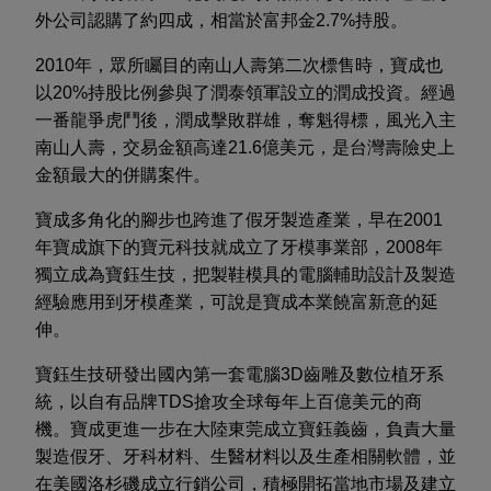
外公司認購了約四成，相當於富邦金2.7%持股。
2010年，眾所矚目的南山人壽第二次標售時，寶成也
以20%持股比例參與了潤泰領軍設立的潤成投資。經過
一番龍爭虎鬥後，潤成擊敗群雄，奪魁得標，風光入主
南山人壽，交易金額高達21.6億美元，是台灣壽險史上
金額最大的併購案件。
寶成多角化的腳步也跨進了假牙製造產業，早在2001
年寶成旗下的寶元科技就成立了牙模事業部，2008年
獨立成為寶鈺生技，把製鞋模具的電腦輔助設計及製造
經驗應用到牙模產業，可說是寶成本業饒富新意的延
伸。
寶鈺生技研發出國內第一套電腦3D齒雕及數位植牙系
統，以自有品牌TDS搶攻全球每年上百億美元的商
機。寶成更進一步在大陸東莞成立寶鈺義齒，負責大量
製造假牙、牙科材料、生醫材料以及生產相關軟體，並
在美國洛杉磯成立行銷公司，積極開拓當地市場及建立