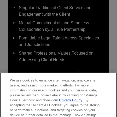
Singular Tradition of Client Service and
Engagement with the Client
Mutual Commitment of, and Seamless
Collaboration by, a True Partnership
Formidable Legal Talent Across Specialties
and Jurisdictions
Shared Professional Values Focused on
Addressing Client Needs
We use cookies to enhance site navigation, analyze site
usage, and assist in our marketing efforts. For more
information on our use of cookies and your personal data,
please review the “Cookie Details” by clicking on “Manage
Cookie Settings” and review our
Privacy Policy
. By
accepting the "Accept All Cookies" you agree to the storing
of performance, functional and targeting cookies on your
device as further detailed in the “Manage Cookie Settings”.