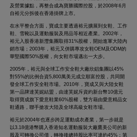
及營業據點，再整合成為寶勝國際控股，於2008年6月
自裕元分拆後在香港掛牌上市。
在水平整合方面，寶成主要透過裕元擴展到女鞋、工作
鞋、雪靴以及運動服裝及用品等相近產業。2002年，
裕元入股香港新灃集團取得31%股權，開始進軍大陸內
銷市場；2003年，裕元又併購專攻女鞋OEM及ODM的
華堅國際50%股權，向女鞋市場邁出一大步。
2005年，裕元與全球工作安全鞋大廠欣錩集團以45%
對55%的比例合資5,800萬美元成立順富控股，共同開
發全球工作安全鞋市場。2010年，寶成又與大陸女鞋
第一品牌達芙妮結盟，由達芙妮斥資約新台幣10億元
取得寶成旗下愛意鞋業60%股權，雙方藉由愛意精品女
鞋通路，聯手搶攻大陸及全球高級女鞋市場。
裕元於2004年也逐步跨足運動成衣產業，第一步就是
以3.18億港幣購入香港知名運動服裝大廠鷹美公司的新
股及可轉換公司債，轉換後總持股比率可達約45%；第