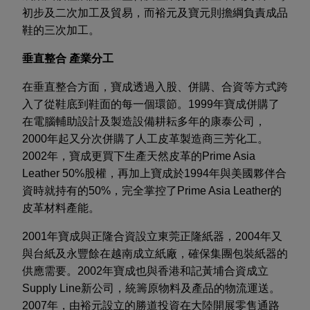
初步及二次加工及貿易，而裕元及寶元則擔綱負責成品
鞋的三次加工。
垂直整合 產業分工
在垂直整合方面，寶成透過入股、併購、合資等方式跨
入了從鞋底到鞋面的每一個環節。1999年寶成併購了
在電腦輔助設計及製造設備耕耘多年的康泰公司，
2000年起又分次併購了人工皮革製造商三芳化工。
2002年，寶成更買下生產天然皮革的Prime Asia
Leather 50%股權，再加上寶成於1994年與美國夥伴合
資時就持有的50%，完全掌控了Prime Asia Leather的
皮革材料產能。
2001年寶成與正隆合資設立東莞正隆紙器，2004年又
與台紙及永豐餘在越南成立紙廠，確保集團包裝紙器的
供應需要。2002年寶成也與香港和記黃埔合資成立
Supply Line新公司，統籌原物料及產品的物流運送。
2007年，由裕元設立的勝道投資在大陸開展零售通路