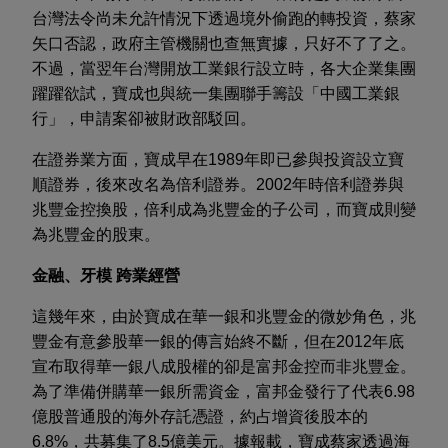
台灣法令尚未允許情況下透過境外偷跑的轉投資，蔡家
矢口否認，政府主管機關也查無實據，只好不了了之。
不過，當翌年台灣開放工業銀行設立時，各大企業集團
躍躍欲試，寶成也與統一集團聯手籌設「中國工業銀
行」，申請案卻被財政部駁回。
在證券業方面，寶成早在1989年即已參與投資設立寶
順證券，後來改名為倍利證券。2002年時倍利證券與
兆豐金控換股，倍利成為兆豐金的子公司，而寶成則變
為兆豐金的股東。
金融、牙模 跨業經營
這幾年來，由於寶成在華一銀和兆豐金的微妙角色，兆
豐金有意參股華一銀的傳言始終不斷，但在2012年底
宣布取得華一銀八成股權的卻是富邦金控而非兆豐金。
為了準備併購華一銀所需資金，富邦金發行了代表6.98
億股普通股的海外存託憑證，約占增資後股本的
6.8%，共募集了8.5億美元。據報載，寶成蔡家透過海