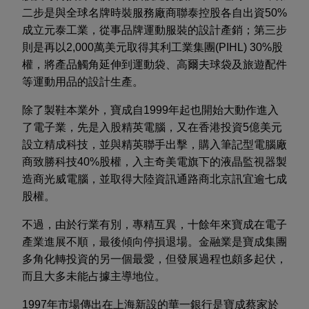
二步是與全球名牌時裝服務廠商聯泰控股各自出資50%
成立元泰工業，從事品牌運動服裝的設計產銷；第三步
則是再以2,000萬美元取得其利工業集團(PIHL) 30%股
權，將產品觸角延伸到運動袋、高爾夫球袋及旅遊配件
等運動用品的設計生產。
除了製鞋本業外，寶成自1999年起也開始大動作進入
了電子業，先是入股精英電腦，又在香港投資5億美元
設立精成科技，並與精英聯手出擊，購入筆記型電腦廠
商致勝科技40%股權，入主奇美電旗下的液晶監視器製
造商光威電腦，並取得大陸資訊通路商北京訊宜逾七成
股權。
不過，由於行業有別，專精互異，十餘年來寶成在電子
產業進展不順，最後傾向停損退場。金融業是寶成集團
多角化轉投資的另一個最愛，但發展過程也頗多起伏，
而且大多未能占據主導地位。
1997年市場傳出在上海新設的華一銀行是寶成蔡家於