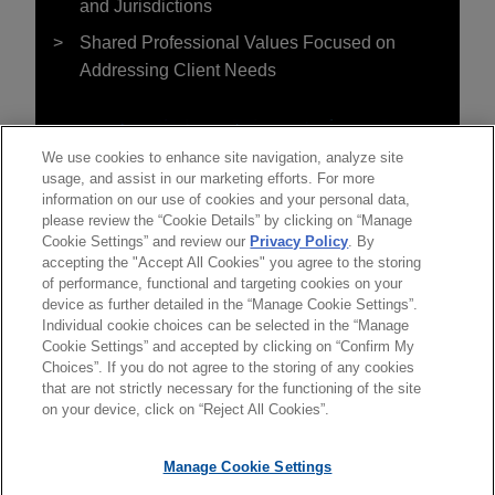
and Jurisdictions
Shared Professional Values Focused on
Addressing Client Needs
We use cookies to enhance site navigation, analyze site
usage, and assist in our marketing efforts. For more
information on our use of cookies and your personal data,
please review the “Cookie Details” by clicking on “Manage
Cookie Settings” and review our
Privacy Policy
. By
accepting the "Accept All Cookies" you agree to the storing
of performance, functional and targeting cookies on your
device as further detailed in the “Manage Cookie Settings”.
Individual cookie choices can be selected in the “Manage
Cookie Settings” and accepted by clicking on “Confirm My
Choices”. If you do not agree to the storing of any cookies
*Before sending, please note:
that are not strictly necessary for the functioning of the site
*Information on
www.jonesday.com
is for general use and is not
律師廣告聲明
聯繫我們
免責聲明
私隱政策
版權
on your device, click on “Reject All Cookies”.
legal advice. The mailing of this email is not intended to create,
and receipt of it does not constitute, an attorney-client
Manage Cookie Settings
relationship. Anything that you send to anyone at our Firm will