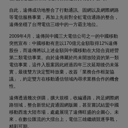
自此，遠傳成功地整合了行動通訊、固網以及網際網路
等電信服務事業，再加上先前對全虹電信通路的整合，
遠傳坐穩了台灣電信三雄中的一方霸主地位。
2009年4月，遠傳與中國三大電信公司之一的中國移動
突然宣布：中國移動有意以170億元金額取得12%遠傳
股份，而遠傳將以上述金額與中國移動在大陸合資經營
第二類電信事業。由於遠傳屬於尚未開放陸資的第一類
電信事業，這件入股案因此經過四年三次延期後仍未落
實，最後雙方決定暫時放棄，改簽「業務合作框架協
議」，約定雙方在移動通信領域內尋求業務合作的機會
性。
遠傳透過幾次併購，擴大規模，收編通路，跨足網際網
路領域，整合新世紀資通固網版圖，甚至嘗試結盟中國
移動西進大陸市場，處處展現了遠傳旺盛的企圖心。未
來，在數位匯流的大擂台上，電信三雄繼續競逐爭戰，
精彩可期。