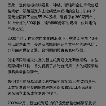
因此，遠傳積極接觸震旦、神腦、聯強和全虹等電信通
路業者，最後選定入主連續數年虧損的全虹，以約12
億元金額買下全虹55.3%股權。遠傳原有360家門市，
加上全虹的300家後，達到660餘家的規模，位居電信
三雄之冠。
2000年時，在電信自由化的浪潮下，交通部開放了3張
可以經營市內、長途及國際網路綜合業務的固網執照，
分別由新世紀資通、台灣固網與東森寬頻取得。
與遠傳同屬遠東集團的新世紀資通決定調整業務，加強
網際網路服務，首先併購了當時台灣第二大的網際網路
服務業者數位聯合。
數位聯合前身為經濟部科技顧問處於1980年委由資訊
工業策進會開發的網際網路連線服務SEEDNet系統，
後來獨立出來成立為數位聯合。
2003年2月，新世紀資通以約7億元價格從經濟部及資