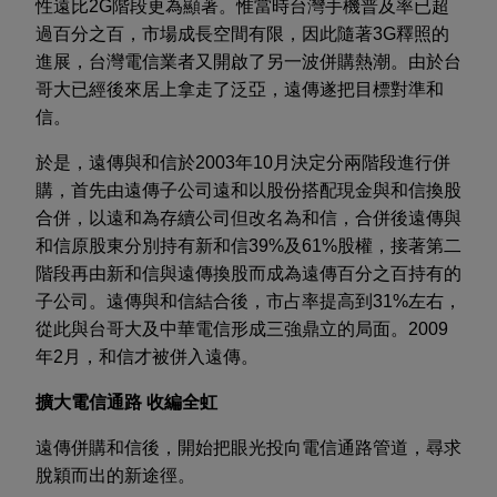
性遠比2G階段更為顯著。惟當時台灣手機普及率已超
過百分之百，市場成長空間有限，因此隨著3G釋照的
進展，台灣電信業者又開啟了另一波併購熱潮。由於台
哥大已經後來居上拿走了泛亞，遠傳遂把目標對準和
信。
於是，遠傳與和信於2003年10月決定分兩階段進行併
購，首先由遠傳子公司遠和以股份搭配現金與和信換股
合併，以遠和為存續公司但改名為和信，合併後遠傳與
和信原股東分別持有新和信39%及61%股權，接著第二
階段再由新和信與遠傳換股而成為遠傳百分之百持有的
子公司。遠傳與和信結合後，市占率提高到31%左右，
從此與台哥大及中華電信形成三強鼎立的局面。2009
年2月，和信才被併入遠傳。
擴大電信通路 收編全虹
遠傳併購和信後，開始把眼光投向電信通路管道，尋求
脫穎而出的新途徑。