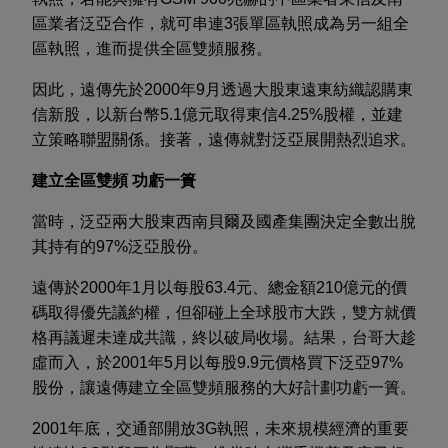
區業者泛亞合作，就可串連3張單區執照成為另一組全
區執照，進而提供全區雙頻服務。
因此，遠傳先於2000年9月透過大股東遠東紡織認購東
信新股，以新台幣5.1億元取得東信4.25%股權，並建
立策略聯盟關係。接著，遠傳就對泛亞展開熱烈追求。
建立全區雙頻 功虧一簣
當時，泛亞兩大股東西南貝爾及國產集團決定全數出脫
其持有的97%泛亞股份。
遠傳於2000年1月以每股63.4元、總金額210億元的價
碼取得優先議約權，但卻碰上全球股市大跌，雙方就價
格再議遲未達成共識，終以破局收場。結果，台哥大趁
虛而入，於2001年5月以每股9.9元價格買下泛亞97%
股份，讓遠傳建立全區雙頻服務的大好計劃功虧一簣。
2001年底，交通部開放3G執照，未來規模經濟的重要