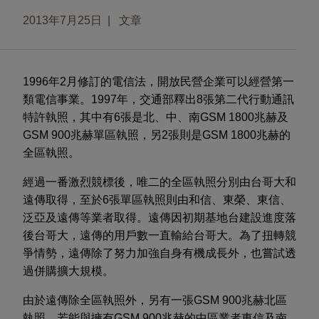
2013年7月25日
文章
1996年2月修訂的電信法，開放民營企業可以經營第一
類電信事業。1997年，交通部釋出8張第二代行動通訊
特許執照，其中有6張是北、中、南GSM 1800兆赫及
GSM 900兆赫單區執照，另2張則是GSM 1800兆赫的
全區執照。
經過一番激烈競標後，唯二的全區執照分別由台哥大和
遠傳取得，至於6張單區執照則由和信、東榮、東信、
泛亞及遠傳等業者取得。遠傳因初期基地台建設進度落
後台哥大，遠傳的用戶數一直輸給台哥大。為了扭轉競
爭情勢，遠傳除了努力加強自身有機成長外，也嘗試透
過併購擴大規模。
由於遠傳除全區執照外，另有一張GSM 900兆赫北區
執照，若能與擁有GSM 900兆赫的中區業者東信及南