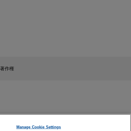
スを目的としたものではありません。このEmailを送信することに
の受領はそのような関係を構築するものではありません。当事
秘義務を負う機密事項として取り扱われることはありません。
著作権
Manage Cookie Settings