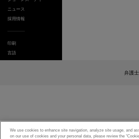
ニュース
採用情報
送信する前の注意事項：
www.jonesday.comに
印刷
より、弁護士を含む専門家・依頼者
言語
務所に送信されたいかなる情報も
このEmailの送信者は以上の注
受け入れる
キャンセ
弁護士
We use cookies to enhance site navigation, analyze site usage, and assi
on our use of cookies and your personal data, please review the “Cooki