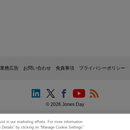
掲載されている情報は、一般的な使用を目的としており、法的アドバイ
の関係を構築することを意図するものではなく、このEmail
、業務委託契約を結ばない限り、弁護士等が依頼者に対して守
意事項の内容を読み、理解したものと判断します。
ル
業務広告
お問い合わせ
免責事項
プライバシーポリシー
© 2026 Jones Day
st in our marketing efforts. For more information
e Details” by clicking on “Manage Cookie Settings”