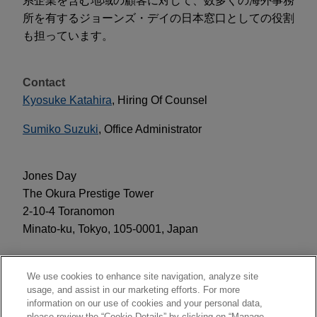
系企業を含む地域の顧客に対して、数多くの海外事務
所を有するジョーンズ・デイの日本窓口としての役割
も担っています。
Contact
Kyosuke Katahira
, Hiring Of Counsel
Sumiko Suzuki
, Office Administrator
Jones Day
The Okura Prestige Tower
2-10-4 Toranomon
Minato-ku, Tokyo, 105-0001, Japan
(T) +81.3.4595.3939
We use cookies to enhance site navigation, analyze site
usage, and assist in our marketing efforts. For more
information on our use of cookies and your personal data,
OPPORTUNITIES
please review the “Cookie Details” by clicking on “Manage