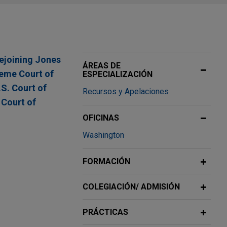
rejoining Jones
ÁREAS DE
reme Court of
ESPECIALIZACIÓN
.S. Court of
Recursos y Apelaciones
 Court of
OFICINAS
Washington
 Clause
FORMACIÓN
alties are
COLEGIACIÓN/ ADMISIÓN
amicus
brief in
llenge to
PRÁCTICAS