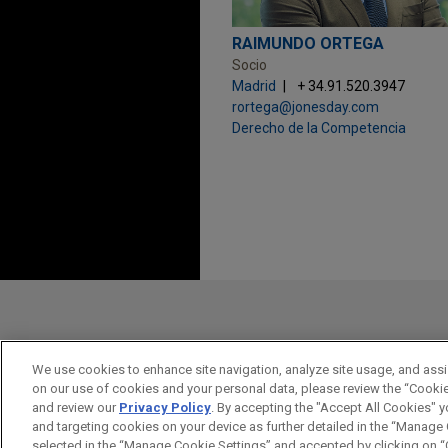
RAIMUNDO ORTEGA
Socio
Madrid
+ 34.91.520.3947
rortega@jonesday.com
Derecho de la Competencia
Antes del envío, por favor tenga en 
la información contenida en www.jo
pretenden crear una relación abogad
en el caso de que estemos actúando
We use cookies to enhance site navigation, analyze site usage, and assis
on our use of cookies and your personal data, please review the “Cooki
ACEPTAR
CANCELAR
and review our
Privacy Policy
. By accepting the "Accept All Cookies" y
and targeting cookies on your device as further detailed in the “Manage
selected in the “Manage Cookie Settings” and accepted by clicking on “C