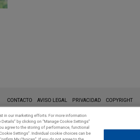
cuenta:
nesday.com es para uso general y no constituye asesoramiento le
CONTACTO
AVISO LEGAL
PRIVACIDAD
COPYRIGHT
o-cliente. La información que envíe a cualquier persona de nuest
 en su representación. Si envía este correo electrónico, confir
t in our marketing efforts. For more information
e Details” by clicking on “Manage Cookie Settings”
ou agree to the storing of performance, functional
 Cookie Settings”. Individual cookie choices can be
© 2026 Jones Day
onfirm My Choices”. If you do not agree to the